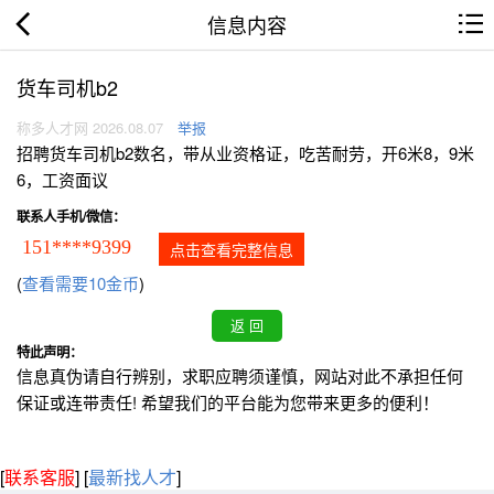
信息内容
货车司机b2
称多人才网 2026.08.07
举报
招聘货车司机b2数名，带从业资格证，吃苦耐劳，开6米8，9米
6，工资面议
联系人手机/微信：
151****9399
点击查看完整信息
(
查看需要10金币
)
特此声明：
信息真伪请自行辨别，求职应聘须谨慎，网站对此不承担任何
保证或连带责任! 希望我们的平台能为您带来更多的便利！
[
联系客服
]
[
最新找人才
]